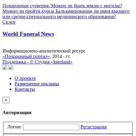
Похоронные суеверия. Можно ли брать землю с могилы?
Можно ли пройти курсы Бальзамирования, не имея высшего
или средне-специального медицинского образования?
Склеп
World Funeral News
Информационно-аналитический ресурс
«Похоронный портал»
, 2014 - гг.
Поддержка -
©
Cтудия «Interland»
О проекте
Размещение рекламы
Контакты
×
Авторизация
Логин:
Регистрация