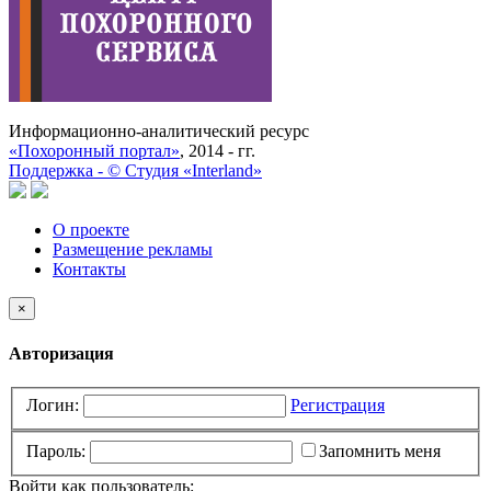
Информационно-аналитический ресурс
«Похоронный портал»
, 2014 - гг.
Поддержка -
©
Cтудия «Interland»
О проекте
Размещение рекламы
Контакты
×
Авторизация
Логин:
Регистрация
Пароль:
Запомнить меня
Войти как пользователь: