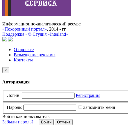
Информационно-аналитический ресурс
«Похоронный портал»
, 2014 - гг.
Поддержка -
©
Cтудия «Interland»
О проекте
Размещение рекламы
Контакты
×
Авторизация
Логин:
Регистрация
Пароль:
Запомнить меня
Войти как пользователь:
Забыли пароль?
Отмена