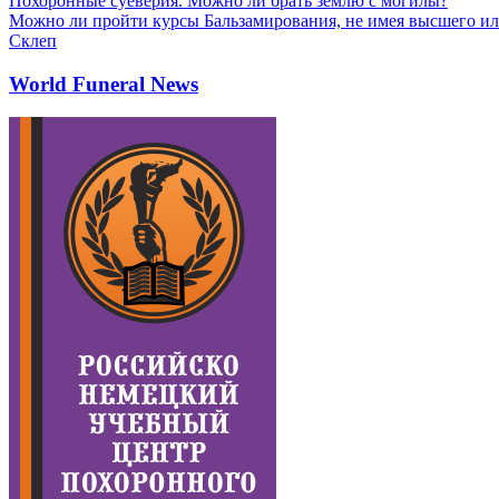
Похоронные суеверия. Можно ли брать землю с могилы?
Можно ли пройти курсы Бальзамирования, не имея высшего ил
Склеп
World Funeral News