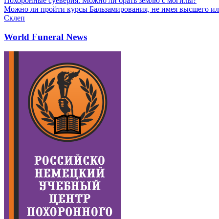
Похоронные суеверия. Можно ли брать землю с могилы?
Можно ли пройти курсы Бальзамирования, не имея высшего ил
Склеп
World Funeral News