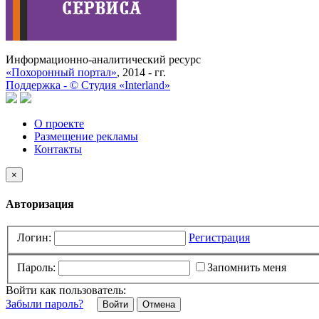
Информационно-аналитический ресурс
«Похоронный портал»
, 2014 - гг.
Поддержка -
©
Cтудия «Interland»
О проекте
Размещение рекламы
Контакты
×
Авторизация
Логин:
Регистрация
Пароль:
Запомнить меня
Войти как пользователь:
Забыли пароль?
Отмена