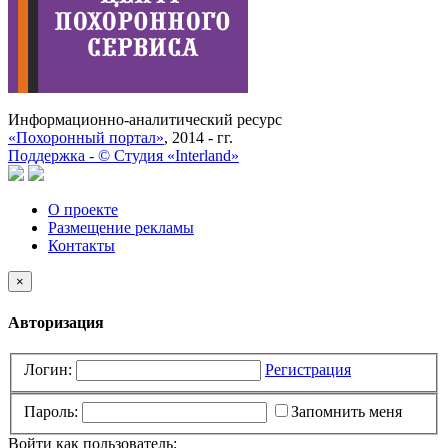
Информационно-аналитический ресурс
«Похоронный портал»
, 2014 - гг.
Поддержка -
©
Cтудия «Interland»
О проекте
Размещение рекламы
Контакты
×
Авторизация
Логин:
Регистрация
Пароль:
Запомнить меня
Войти как пользователь: