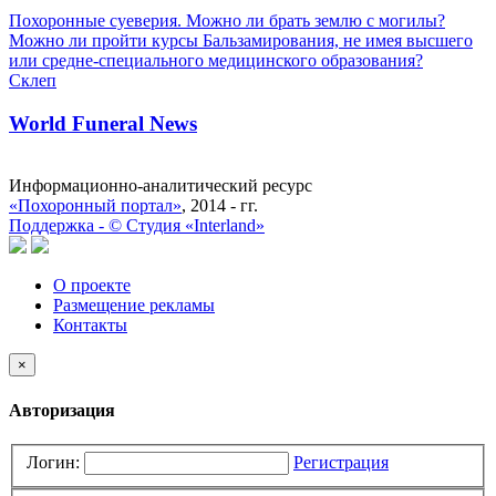
Похоронные суеверия. Можно ли брать землю с могилы?
Можно ли пройти курсы Бальзамирования, не имея высшего
или средне-специального медицинского образования?
Склеп
World Funeral News
Информационно-аналитический ресурс
«Похоронный портал»
, 2014 - гг.
Поддержка -
©
Cтудия «Interland»
О проекте
Размещение рекламы
Контакты
×
Авторизация
Логин:
Регистрация