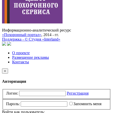
Информационно-аналитический ресурс
«Похоронный портал»
, 2014 - гг.
Поддержка -
©
Cтудия «Interland»
О проекте
Размещение рекламы
Контакты
×
Авторизация
Логин:
Регистрация
Пароль:
Запомнить меня
Войти как пользователь: