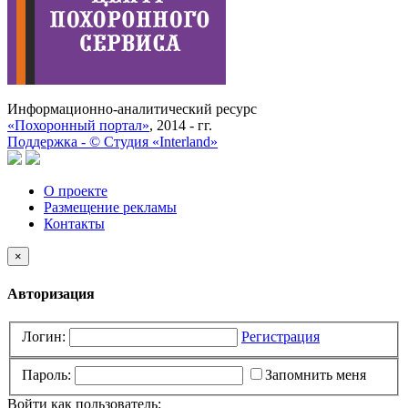
Информационно-аналитический ресурс
«Похоронный портал»
, 2014 - гг.
Поддержка -
©
Cтудия «Interland»
О проекте
Размещение рекламы
Контакты
×
Авторизация
Логин:
Регистрация
Пароль:
Запомнить меня
Войти как пользователь: