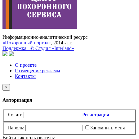
Информационно-аналитический ресурс
«Похоронный портал»
, 2014 - гг.
Поддержка -
©
Cтудия «Interland»
О проекте
Размещение рекламы
Контакты
×
Авторизация
Логин:
Регистрация
Пароль:
Запомнить меня
Войти как пользователь: