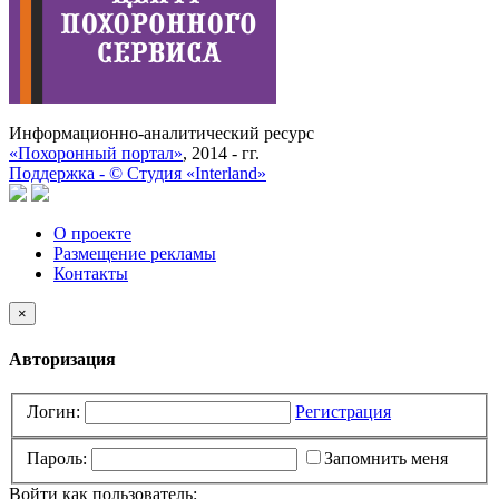
Информационно-аналитический ресурс
«Похоронный портал»
, 2014 - гг.
Поддержка -
©
Cтудия «Interland»
О проекте
Размещение рекламы
Контакты
×
Авторизация
Логин:
Регистрация
Пароль:
Запомнить меня
Войти как пользователь: