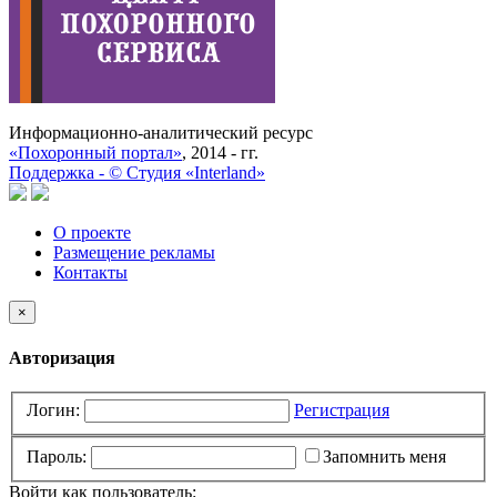
Информационно-аналитический ресурс
«Похоронный портал»
, 2014 - гг.
Поддержка -
©
Cтудия «Interland»
О проекте
Размещение рекламы
Контакты
×
Авторизация
Логин:
Регистрация
Пароль:
Запомнить меня
Войти как пользователь: