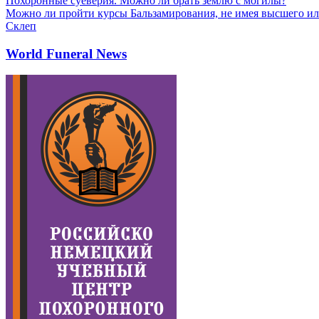
Похоронные суеверия. Можно ли брать землю с могилы?
Можно ли пройти курсы Бальзамирования, не имея высшего ил
Склеп
World Funeral News