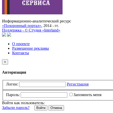
Информационно-аналитический ресурс
«Похоронный портал»
, 2014 - гг.
Поддержка -
©
Cтудия «Interland»
О проекте
Размещение рекламы
Контакты
×
Авторизация
Логин:
Регистрация
Пароль:
Запомнить меня
Войти как пользователь:
Забыли пароль?
Отмена