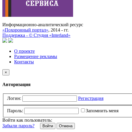
Информационно-аналитический ресурс
«Похоронный портал»
, 2014 - гг.
Поддержка -
©
Cтудия «Interland»
О проекте
Размещение рекламы
Контакты
×
Авторизация
Логин:
Регистрация
Пароль:
Запомнить меня
Войти как пользователь:
Забыли пароль?
Отмена