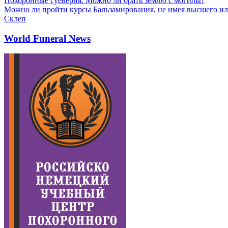
Похоронные суеверия. Можно ли брать землю с могилы?
Можно ли пройти курсы Бальзамирования, не имея высшего ил
Склеп
World Funeral News