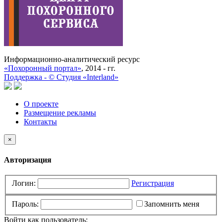
Информационно-аналитический ресурс
«Похоронный портал»
, 2014 - гг.
Поддержка -
©
Cтудия «Interland»
О проекте
Размещение рекламы
Контакты
×
Авторизация
Логин:
Регистрация
Пароль:
Запомнить меня
Войти как пользователь: