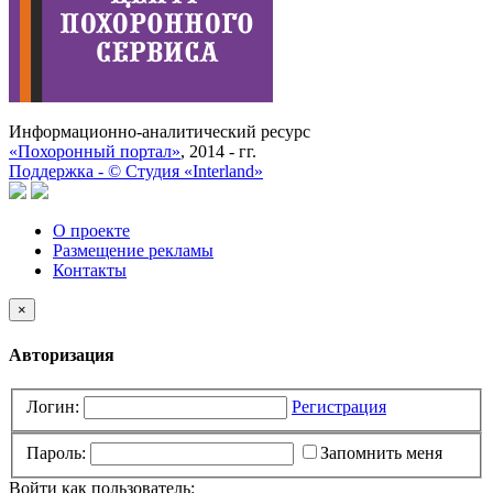
Информационно-аналитический ресурс
«Похоронный портал»
, 2014 - гг.
Поддержка -
©
Cтудия «Interland»
О проекте
Размещение рекламы
Контакты
×
Авторизация
Логин:
Регистрация
Пароль:
Запомнить меня
Войти как пользователь: