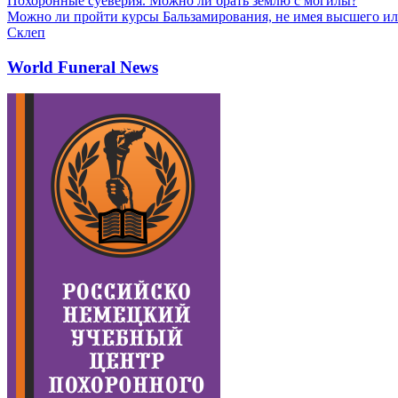
Похоронные суеверия. Можно ли брать землю с могилы?
Можно ли пройти курсы Бальзамирования, не имея высшего ил
Склеп
World Funeral News