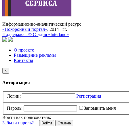
Информационно-аналитический ресурс
«Похоронный портал»
, 2014 - гг.
Поддержка -
©
Cтудия «Interland»
О проекте
Размещение рекламы
Контакты
×
Авторизация
Логин:
Регистрация
Пароль:
Запомнить меня
Войти как пользователь:
Забыли пароль?
Отмена