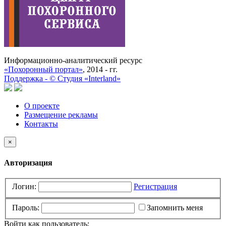
Информационно-аналитический ресурс
«Похоронный портал»
, 2014 - гг.
Поддержка -
©
Cтудия «Interland»
О проекте
Размещение рекламы
Контакты
×
Авторизация
Логин:
Регистрация
Пароль:
Запомнить меня
Войти как пользователь: