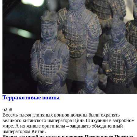
Терракотовые воины
6258
Восемь тысяч глиняных воинов должны были охранять
великого китайского императора Цинь Шихуанди в загробном
мире. А их живые оригиналы – защищать объединенный
императором Китай.
Делясь ссылкой на статьи и новости Похоронного Портала