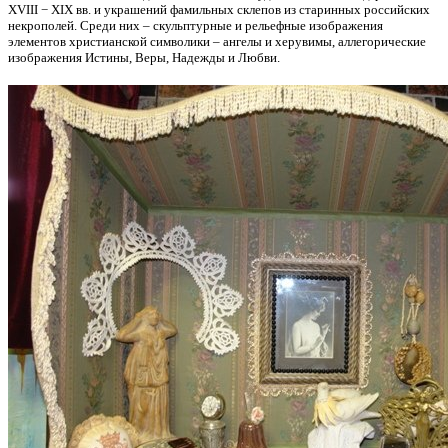
XVIII − XIX вв. и украшений фамильных склепов из старинных российских
некрополей. Среди них – скульптурные и рельефные изображения
элементов христианской символики – ангелы и херувимы, аллегорические
изображения Истины, Веры, Надежды и Любви.