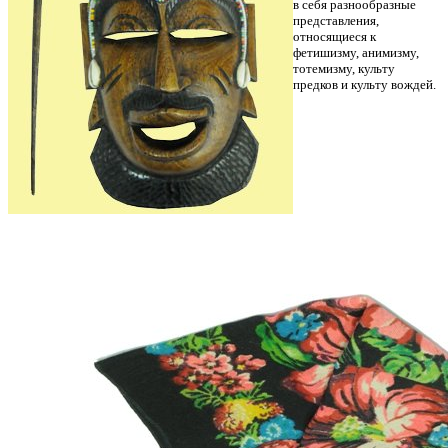
в себя разнообразные
представления,
относящиеся к
фетишизму, анимизму,
тотемизму, культу
предков и культу вождей.