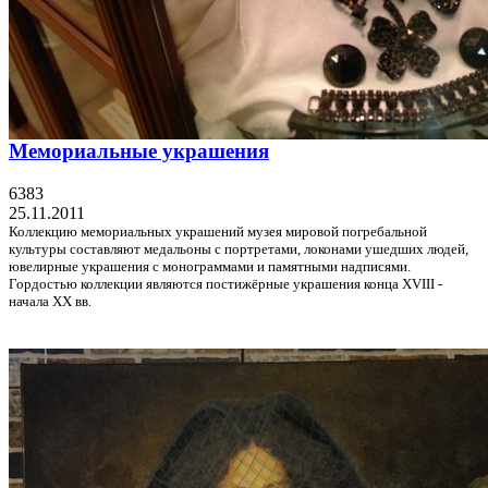
Мемориальные украшения
6383
25.11.2011
Коллекцию мемориальных украшений музея мировой погребальной
культуры составляют медальоны с портретами, локонами ушедших людей,
ювелирные украшения с монограммами и памятными надписями.
Гордостью коллекции являются постижёрные украшения конца XVIII -
начала XX вв.