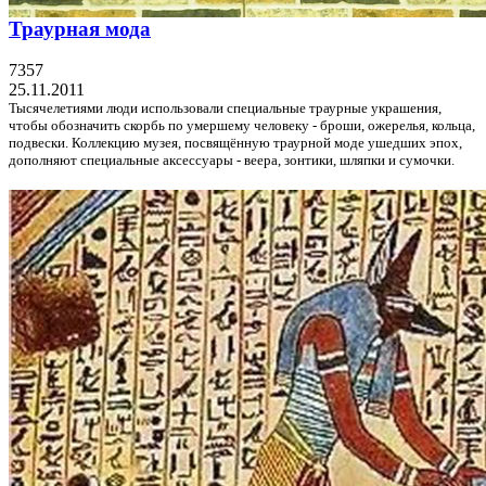
Траурная мода
7357
25.11.2011
Тысячелетиями люди использовали специальные траурные украшения,
чтобы обозначить скорбь по умершему человеку - броши, ожерелья, кольца,
подвески. Коллекцию музея, посвящённую траурной моде ушедших эпох,
дополняют специальные аксессуары - веера, зонтики, шляпки и сумочки.