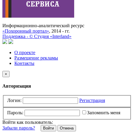
Информационно-аналитический ресурс
«Похоронный портал»
, 2014 - гг.
Поддержка -
©
Cтудия «Interland»
О проекте
Размещение рекламы
Контакты
×
Авторизация
Логин:
Регистрация
Пароль:
Запомнить меня
Войти как пользователь:
Забыли пароль?
Отмена