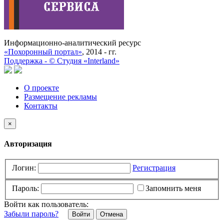
Информационно-аналитический ресурс
«Похоронный портал»
, 2014 - гг.
Поддержка -
©
Cтудия «Interland»
О проекте
Размещение рекламы
Контакты
×
Авторизация
Логин:
Регистрация
Пароль:
Запомнить меня
Войти как пользователь:
Забыли пароль?
Отмена