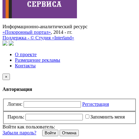
Информационно-аналитический ресурс
«Похоронный портал»
, 2014 - гг.
Поддержка -
©
Cтудия «Interland»
О проекте
Размещение рекламы
Контакты
×
Авторизация
Логин:
Регистрация
Пароль:
Запомнить меня
Войти как пользователь:
Забыли пароль?
Отмена