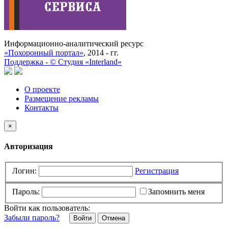
Информационно-аналитический ресурс
«Похоронный портал»
, 2014 - гг.
Поддержка -
©
Cтудия «Interland»
О проекте
Размещение рекламы
Контакты
×
Авторизация
Логин:
Регистрация
Пароль:
Запомнить меня
Войти как пользователь:
Забыли пароль?
Отмена