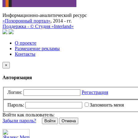
Информационно-аналитический ресурс
«Похоронный портал»
, 2014 - гг.
Поддержка -
©
Cтудия «Interland»
О проекте
Размещение рекламы
Контакты
×
Авторизация
Логин:
Регистрация
Пароль:
Запомнить меня
Войти как пользователь:
Забыли пароль?
Отмена