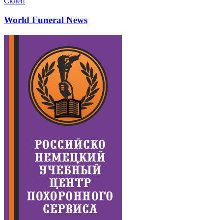
Склеп
World Funeral News