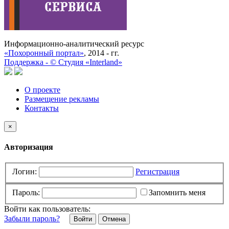
Информационно-аналитический ресурс
«Похоронный портал»
, 2014 - гг.
Поддержка -
©
Cтудия «Interland»
О проекте
Размещение рекламы
Контакты
×
Авторизация
Логин:
Регистрация
Пароль:
Запомнить меня
Войти как пользователь:
Забыли пароль?
Отмена