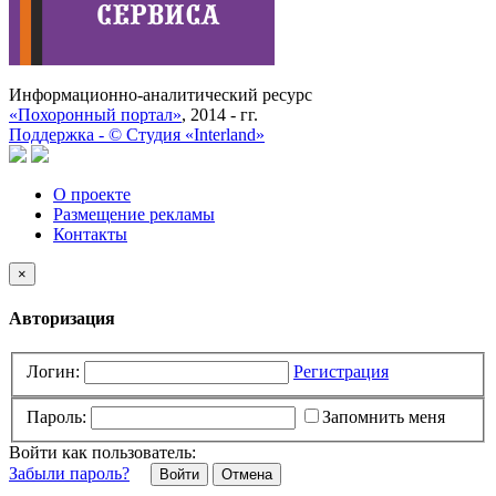
Информационно-аналитический ресурс
«Похоронный портал»
, 2014 - гг.
Поддержка -
©
Cтудия «Interland»
О проекте
Размещение рекламы
Контакты
×
Авторизация
Логин:
Регистрация
Пароль:
Запомнить меня
Войти как пользователь:
Забыли пароль?
Отмена