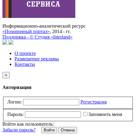
Информационно-аналитический ресурс
«Похоронный портал»
, 2014 - гг.
Поддержка -
©
Cтудия «Interland»
О проекте
Размещение рекламы
Контакты
×
Авторизация
Логин:
Регистрация
Пароль:
Запомнить меня
Войти как пользователь:
Забыли пароль?
Отмена