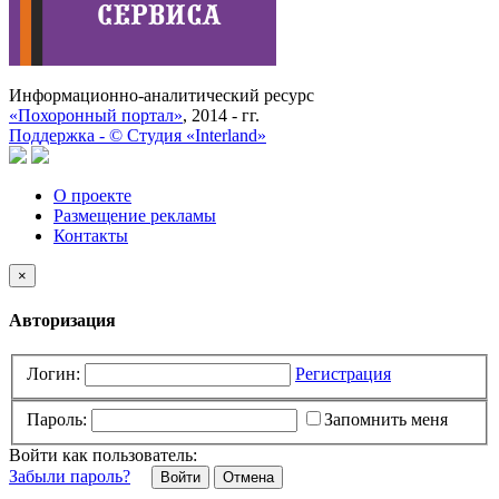
Информационно-аналитический ресурс
«Похоронный портал»
, 2014 - гг.
Поддержка -
©
Cтудия «Interland»
О проекте
Размещение рекламы
Контакты
×
Авторизация
Логин:
Регистрация
Пароль:
Запомнить меня
Войти как пользователь:
Забыли пароль?
Отмена