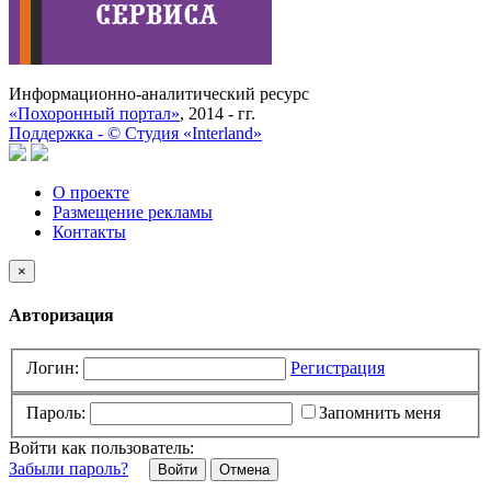
Информационно-аналитический ресурс
«Похоронный портал»
, 2014 - гг.
Поддержка -
©
Cтудия «Interland»
О проекте
Размещение рекламы
Контакты
×
Авторизация
Логин:
Регистрация
Пароль:
Запомнить меня
Войти как пользователь:
Забыли пароль?
Отмена