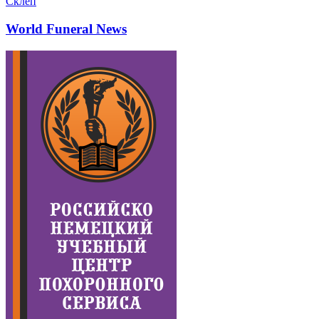
Склеп
World Funeral News