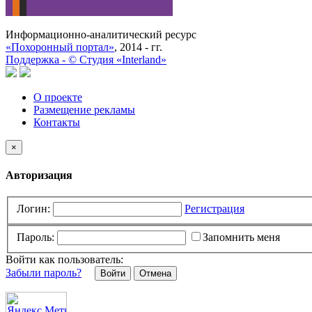
Информационно-аналитический ресурс
«Похоронный портал»
, 2014 - гг.
Поддержка -
©
Cтудия «Interland»
О проекте
Размещение рекламы
Контакты
×
Авторизация
Логин:
Регистрация
Пароль:
Запомнить меня
Войти как пользователь:
Забыли пароль?
Отмена