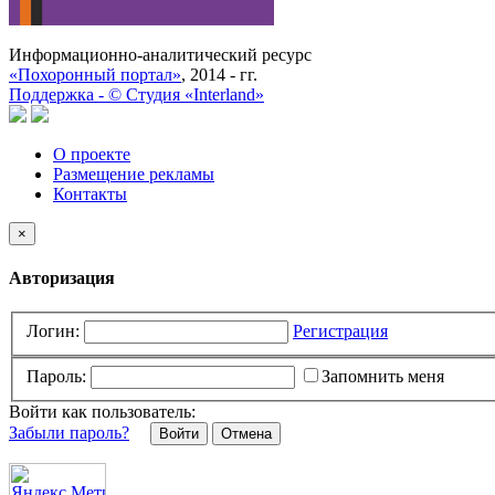
Информационно-аналитический ресурс
«Похоронный портал»
, 2014 - гг.
Поддержка -
©
Cтудия «Interland»
О проекте
Размещение рекламы
Контакты
×
Авторизация
Логин:
Регистрация
Пароль:
Запомнить меня
Войти как пользователь:
Забыли пароль?
Отмена