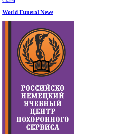
Склеп
World Funeral News