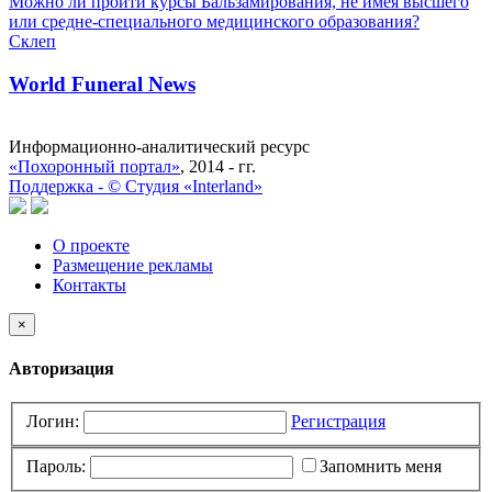
Можно ли пройти курсы Бальзамирования, не имея высшего
или средне-специального медицинского образования?
Склеп
World Funeral News
Информационно-аналитический ресурс
«Похоронный портал»
, 2014 - гг.
Поддержка -
©
Cтудия «Interland»
О проекте
Размещение рекламы
Контакты
×
Авторизация
Логин:
Регистрация
Пароль:
Запомнить меня