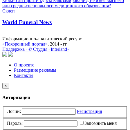
Можно ли пройти курсы Бальзамирования, не имея высшего
или средне-специального медицинского образования?
Склеп
World Funeral News
Информационно-аналитический ресурс
«Похоронный портал»
, 2014 - гг.
Поддержка -
©
Cтудия «Interland»
О проекте
Размещение рекламы
Контакты
×
Авторизация
Логин:
Регистрация
Пароль:
Запомнить меня