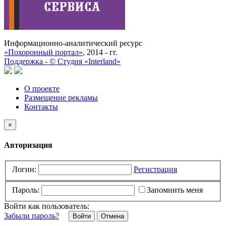
Информационно-аналитический ресурс
«Похоронный портал»
, 2014 - гг.
Поддержка -
©
Cтудия «Interland»
О проекте
Размещение рекламы
Контакты
×
Авторизация
Логин:
Регистрация
Пароль:
Запомнить меня
Войти как пользователь:
Забыли пароль?
Отмена