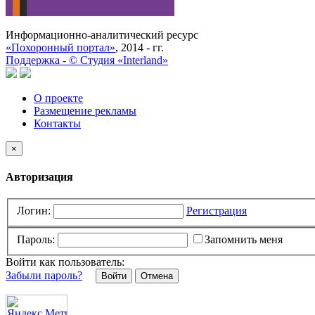
Информационно-аналитический ресурс
«Похоронный портал»
, 2014 - гг.
Поддержка -
©
Cтудия «Interland»
О проекте
Размещение рекламы
Контакты
×
Авторизация
Логин:
Регистрация
Пароль:
Запомнить меня
Войти как пользователь:
Забыли пароль?
Отмена