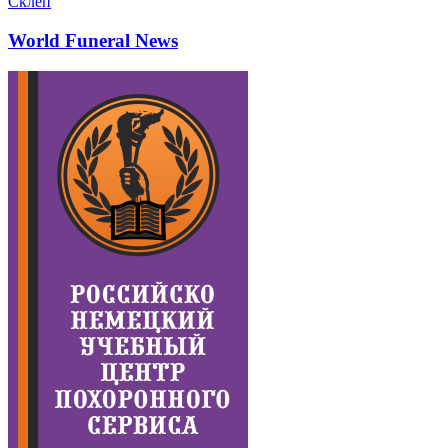
Склеп
World Funeral News