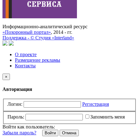
Информационно-аналитический ресурс
«Похоронный портал»
, 2014 - гг.
Поддержка -
©
Cтудия «Interland»
О проекте
Размещение рекламы
Контакты
×
Авторизация
Логин:
Регистрация
Пароль:
Запомнить меня
Войти как пользователь:
Забыли пароль?
Отмена