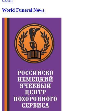
Склеп
World Funeral News