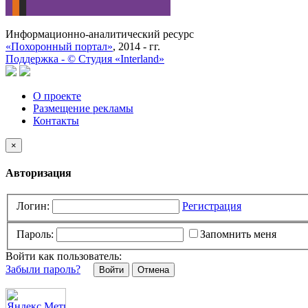
Информационно-аналитический ресурс
«Похоронный портал»
, 2014 - гг.
Поддержка -
©
Cтудия «Interland»
О проекте
Размещение рекламы
Контакты
×
Авторизация
Логин:
Регистрация
Пароль:
Запомнить меня
Войти как пользователь:
Забыли пароль?
Отмена