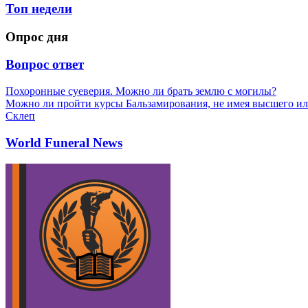
Топ недели
Опрос дня
Вопрос ответ
Похоронные суеверия. Можно ли брать землю с могилы?
Можно ли пройти курсы Бальзамирования, не имея высшего ил
Склеп
World Funeral News