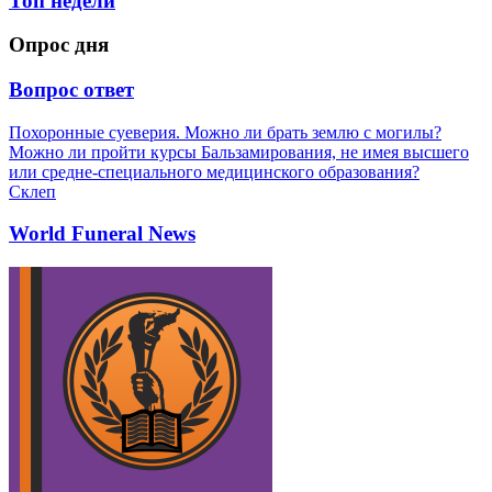
Топ недели
Опрос дня
Вопрос ответ
Похоронные суеверия. Можно ли брать землю с могилы?
Можно ли пройти курсы Бальзамирования, не имея высшего
или средне-специального медицинского образования?
Склеп
World Funeral News