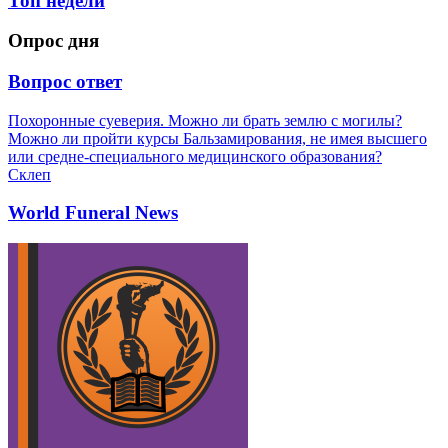
Топ недели
Опрос дня
Вопрос ответ
Похоронные суеверия. Можно ли брать землю с могилы?
Можно ли пройти курсы Бальзамирования, не имея высшего
или средне-специального медицинского образования?
Склеп
World Funeral News