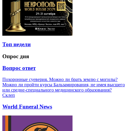
Топ недели
Опрос дня
Вопрос ответ
Похоронные суеверия. Можно ли брать землю с могилы?
Можно ли пройти курсы Бальзамирования, не имея высшего
или средне-специального медицинского образования?
Склеп
World Funeral News