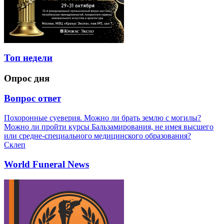
Топ недели
Опрос дня
Вопрос ответ
Похоронные суеверия. Можно ли брать землю с могилы?
Можно ли пройти курсы Бальзамирования, не имея высшего
или средне-специального медицинского образования?
Склеп
World Funeral News