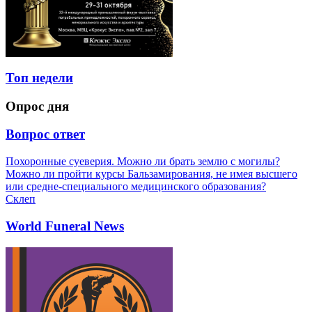
Топ недели
Опрос дня
Вопрос ответ
Похоронные суеверия. Можно ли брать землю с могилы?
Можно ли пройти курсы Бальзамирования, не имея высшего
или средне-специального медицинского образования?
Склеп
World Funeral News