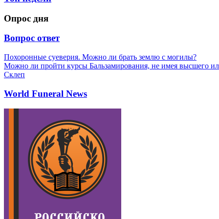
Опрос дня
Вопрос ответ
Похоронные суеверия. Можно ли брать землю с могилы?
Можно ли пройти курсы Бальзамирования, не имея высшего ил
Склеп
World Funeral News