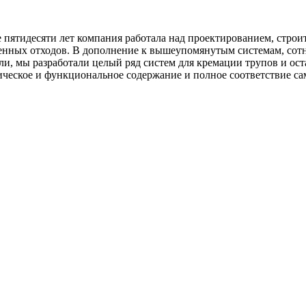
ие пятидесяти лет компания работала над проектированием, стро
ных отходов. В дополнение к вышеупомянутым системам, сотни 
ли, мы разработали целый ряд систем для кремации трупов и о
гическое и функциональное содержание и полное соответствие с