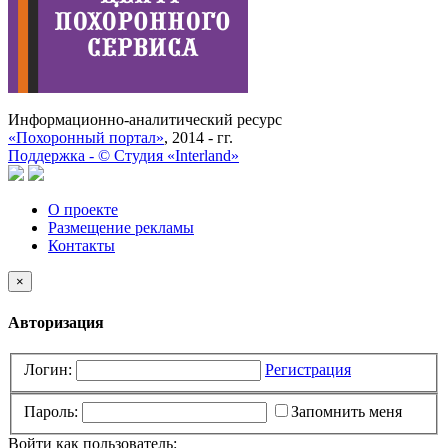
Информационно-аналитический ресурс
«Похоронный портал»
, 2014 - гг.
Поддержка -
©
Cтудия «Interland»
О проекте
Размещение рекламы
Контакты
×
Авторизация
Логин:
Регистрация
Пароль:
Запомнить меня
Войти как пользователь: