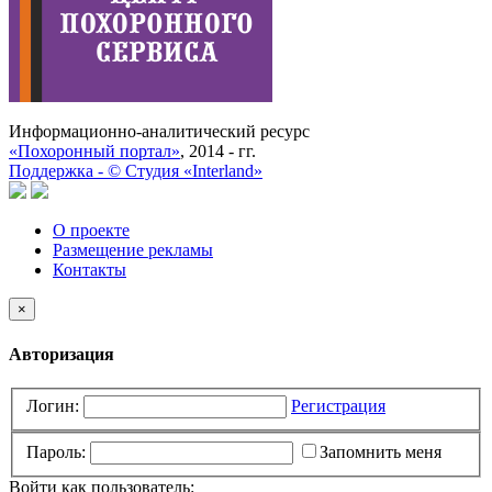
Информационно-аналитический ресурс
«Похоронный портал»
, 2014 - гг.
Поддержка -
©
Cтудия «Interland»
О проекте
Размещение рекламы
Контакты
×
Авторизация
Логин:
Регистрация
Пароль:
Запомнить меня
Войти как пользователь: