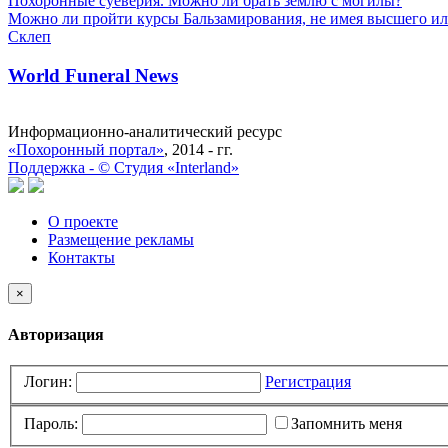
Похоронные суеверия. Можно ли брать землю с могилы?
Можно ли пройти курсы Бальзамирования, не имея высшего ил
Склеп
World Funeral News
Информационно-аналитический ресурс
«Похоронный портал»
, 2014 - гг.
Поддержка -
©
Cтудия «Interland»
О проекте
Размещение рекламы
Контакты
×
Авторизация
Логин:
Регистрация
Пароль:
Запомнить меня