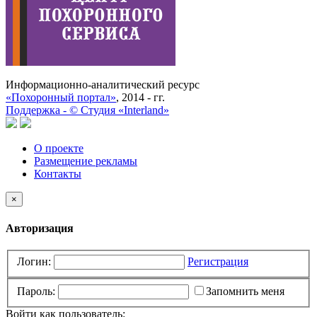
Информационно-аналитический ресурс
«Похоронный портал»
, 2014 - гг.
Поддержка -
©
Cтудия «Interland»
О проекте
Размещение рекламы
Контакты
×
Авторизация
Логин:
Регистрация
Пароль:
Запомнить меня
Войти как пользователь: