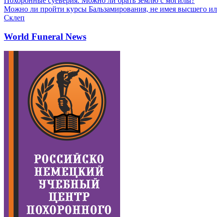
Похоронные суеверия. Можно ли брать землю с могилы?
Можно ли пройти курсы Бальзамирования, не имея высшего ил
Склеп
World Funeral News