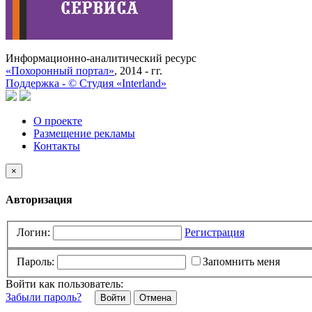
Информационно-аналитический ресурс
«Похоронный портал»
, 2014 - гг.
Поддержка -
©
Cтудия «Interland»
О проекте
Размещение рекламы
Контакты
×
Авторизация
Логин:
Регистрация
Пароль:
Запомнить меня
Войти как пользователь:
Забыли пароль?
Отмена