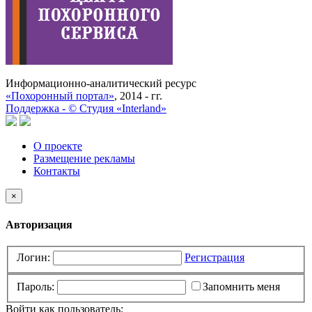
Информационно-аналитический ресурс
«Похоронный портал»
, 2014 - гг.
Поддержка -
©
Cтудия «Interland»
О проекте
Размещение рекламы
Контакты
×
Авторизация
Логин:
Регистрация
Пароль:
Запомнить меня
Войти как пользователь: