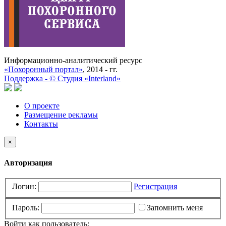
Информационно-аналитический ресурс
«Похоронный портал»
, 2014 - гг.
Поддержка -
©
Cтудия «Interland»
О проекте
Размещение рекламы
Контакты
×
Авторизация
Логин:
Регистрация
Пароль:
Запомнить меня
Войти как пользователь: